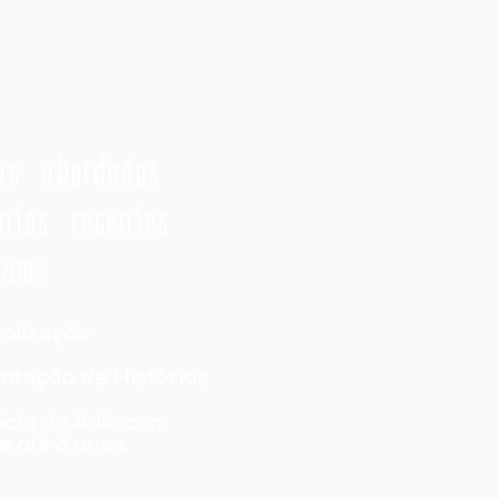
as abordados
ntos recentes
ram:
calização
ontação de Histórias
Sala de Aula com
e até 3 anos.