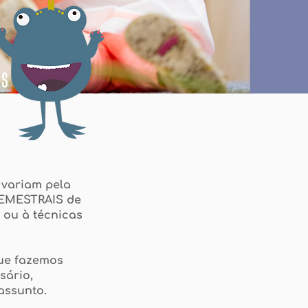
os
variam pela
EMESTRAIS de
 ou à técnicas
ue fazemos
sário,
assunto.