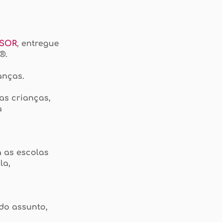
SOR
, entregue
®.
anças.
as crianças,
a
a as escolas
la,
do assunto,