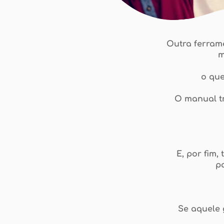
Outra ferrame
m
o que
O manual t
E, por fim
p
Se aquele