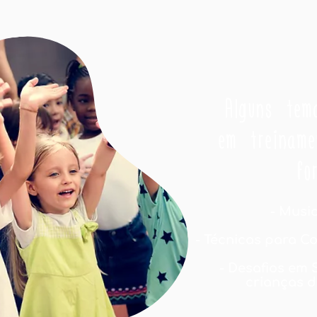
Alguns tem
em treiname
fo
- Musi
- Técnicas para C
- Desafios em 
crianças d